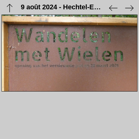
9 août 2024 - Hechtel-Eksel - Balade à vélo avec Pascal à Hechtel-Eksel