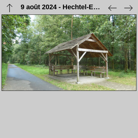
9 août 2024 - Hechtel-Eksel - Balade à vélo avec Pascal à Hechtel-Eksel