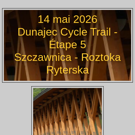
14 mai 2026
Dunajec Cycle Trail -
Étape 5
Szczawnica - Roztoka
Ryterska