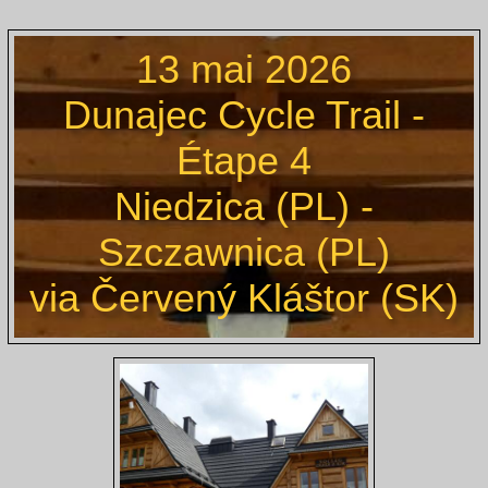
13 mai 2026
Dunajec Cycle Trail -
Étape 4
Niedzica (PL) -
Szczawnica (PL)
via Červený Kláštor (SK)