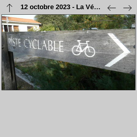
12 octobre 2023 - La Vélodyssée / Hourtin Plage - Lacanau Océan