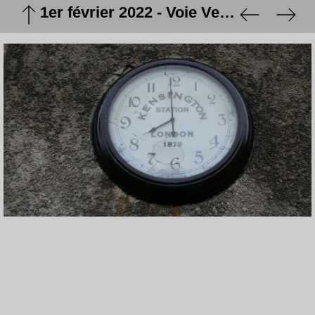
1er février 2022 - Voie Verte Pontenx-les-Forges - Mimizan-Plage