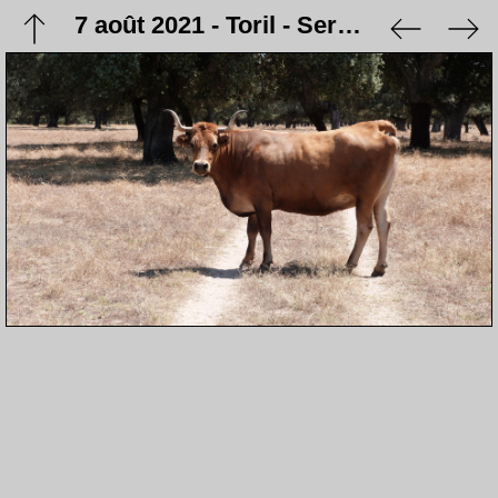
7 août 2021 - Toril - Serrejón / Ruta Rosa (camino natural del Tajo)