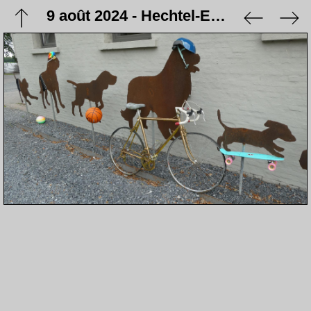
9 août 2024 - Hechtel-Eksel - Balade à vélo avec Pascal à Hechtel-Eksel